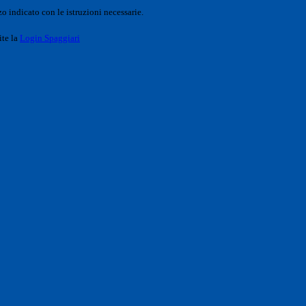
o indicato con le istruzioni necessarie.
ite la
Login Spaggiari