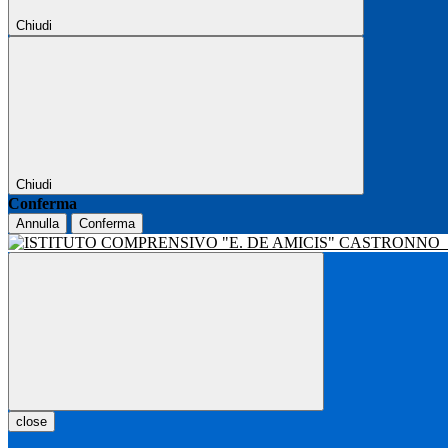
Chiudi
Chiudi
Conferma
Annulla
Conferma
close