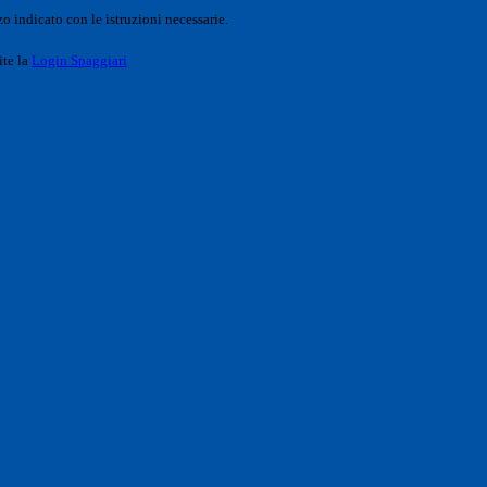
o indicato con le istruzioni necessarie.
ite la
Login Spaggiari