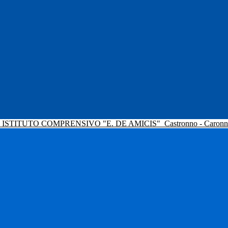
ISTITUTO COMPRENSIVO "E. DE AMICIS"
Castronno - Caron