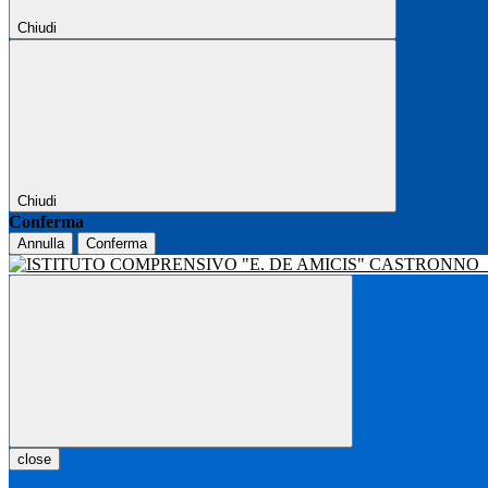
Chiudi
Chiudi
Conferma
Annulla
Conferma
close