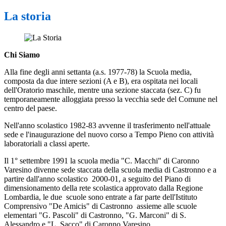
La storia
Chi Siamo
Alla fine degli anni settanta (a.s. 1977-78) la Scuola media,
composta da due intere sezioni (A e B), era ospitata nei locali
dell'Oratorio maschile, mentre una sezione staccata (sez. C) fu
temporaneamente alloggiata presso la vecchia sede del Comune nel
centro del paese.
Nell'anno scolastico 1982-83 avvenne il trasferimento nell'attuale
sede e l'inaugurazione del nuovo corso a Tempo Pieno con attività
laboratoriali a classi aperte.
Il 1° settembre 1991 la scuola media "C. Macchi" di Caronno
Varesino divenne sede staccata della scuola media di Castronno e a
partire dall'anno scolastico 2000-01, a seguito del Piano di
dimensionamento della rete scolastica approvato dalla Regione
Lombardia, le due scuole sono entrate a far parte dell'Istituto
Comprensivo "De Amicis" di Castronno assieme alle scuole
elementari "G. Pascoli" di Castronno, "G. Marconi" di S.
Alessandro e "L. Sacco" di Caronno Varesino.