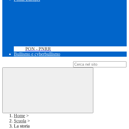
PON - PNRR
Bullismo e cyberbullismo
Campo di ricerca per le pagine del sito
Home
>
Scuola
>
La storia