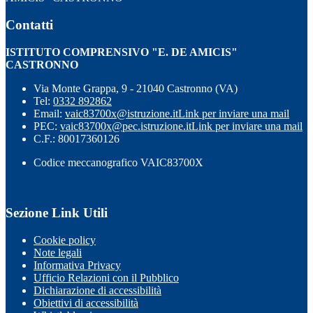
Contatti
ISTITUTO COMPRENSIVO "E. DE AMICIS"
CASTRONNO
Via Monte Grappa, 9 - 21040 Castronno (VA)
Tel:
0332 892862
Email:
vaic83700x@istruzione.it
Link per inviare una mail
PEC:
vaic83700x@pec.istruzione.it
Link per inviare una mail
C.F.: 80017360126
Codice meccanografico VAIC83700X
Sezione Link Utili
Cookie policy
Note legali
Informativa Privacy
Ufficio Relazioni con il Pubblico
Dichiarazione di accessibilità
Obiettivi di accessibilità