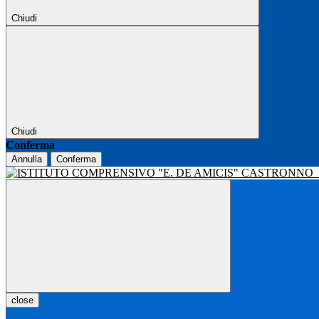
Chiudi
Chiudi
Conferma
Annulla
Conferma
close