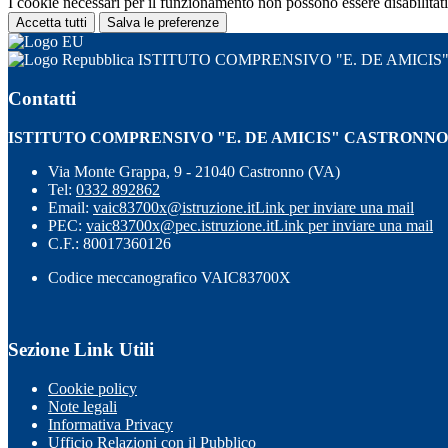
I cookie necessari per il funzionamento non possono essere disabilitati.
Accetta tutti
Salva le preferenze
ISTITUTO COMPRENSIVO "E. DE AMICI
Contatti
ISTITUTO COMPRENSIVO "E. DE AMICIS" CASTRONNO
Via Monte Grappa, 9 - 21040 Castronno (VA)
Tel:
0332 892862
Email:
vaic83700x@istruzione.it
Link per inviare una mail
PEC:
vaic83700x@pec.istruzione.it
Link per inviare una mail
C.F.: 80017360126
Codice meccanografico VAIC83700X
Sezione Link Utili
Cookie policy
Note legali
Informativa Privacy
Ufficio Relazioni con il Pubblico