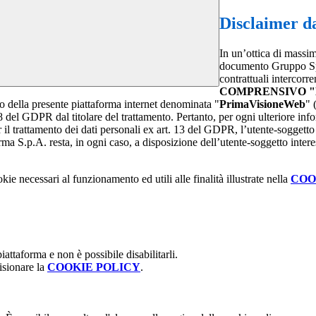
Disclaimer da
In un’ottica di massim
documento Gruppo Spag
contrattuali intercor
COMPRENSIVO "
rno della presente piattaforma internet denominata "
PrimaVisioneWeb
" 
8 del GDPR dal titolare del trattamento. Pertanto, per ogni ulteriore inf
r il trattamento dei dati personali ex art. 13 del GDPR, l’utente-soggetto 
arma S.p.A. resta, in ogni caso, a disposizione dell’utente-soggetto inter
kie necessari al funzionamento ed utili alle finalità illustrate nella
COO
attaforma e non è possibile disabilitarli.
isionare la
COOKIE POLICY
.