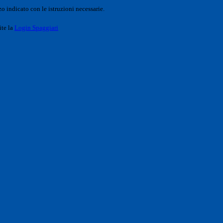
o indicato con le istruzioni necessarie.
ite la
Login Spaggiari