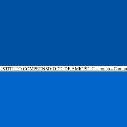
ISTITUTO COMPRENSIVO "E. DE AMICIS"
Castronno - Caron