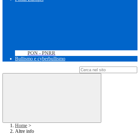
PON - PNRR
Bullismo e cyberbullismo
Campo di ricerca per le pagine del sito
Home
>
Altre info