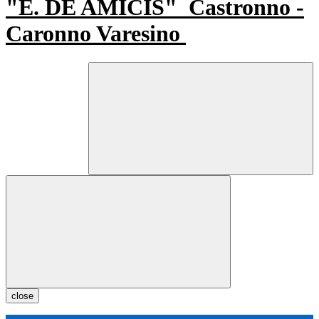
"E. DE AMICIS"
Castronno -
Caronno Varesino
close