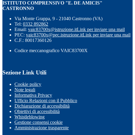
ISTITUTO COMPRENSIVO "E. DE AMICIS"
CASTRONNO
Via Monte Grappa, 9 - 21040 Castronno (VA)
Tel:
0332 892862
Email:
vaic83700x@istruzione.it
Link per inviare una mail
PEC:
vaic83700x@pec.istruzione.it
Link per inviare una mail
C.F.: 80017360126
Codice meccanografico VAIC83700X
Sezione Link Utili
Cookie policy
Note legali
Informativa Privacy
Ufficio Relazioni con il Pubblico
Dichiarazione di accessibilità
Obiettivi di accessibilità
Whistleblowing
Gestione consensi cookie
Amministrazione trasparente