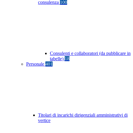
consulenza
100
Consulenti e collaboratori (da pubblicare in
tabelle)
18
Personale
401
Titolari di incarichi dirigenziali amministrativi di
vertice