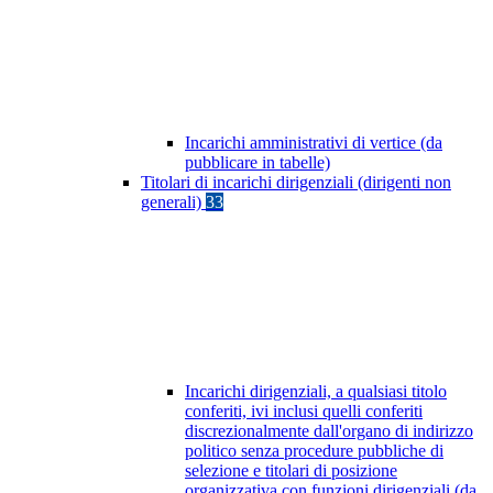
Incarichi amministrativi di vertice (da
pubblicare in tabelle)
Titolari di incarichi dirigenziali (dirigenti non
generali)
33
Incarichi dirigenziali, a qualsiasi titolo
conferiti, ivi inclusi quelli conferiti
discrezionalmente dall'organo di indirizzo
politico senza procedure pubbliche di
selezione e titolari di posizione
organizzativa con funzioni dirigenziali (da