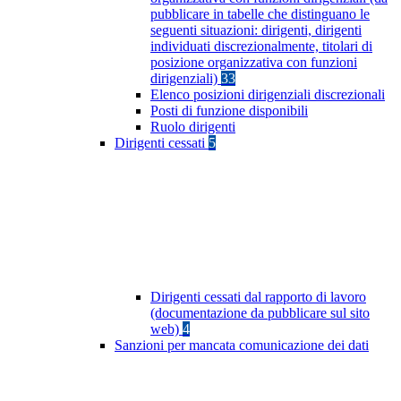
pubblicare in tabelle che distinguano le
seguenti situazioni: dirigenti, dirigenti
individuati discrezionalmente, titolari di
posizione organizzativa con funzioni
dirigenziali)
33
Elenco posizioni dirigenziali discrezionali
Posti di funzione disponibili
Ruolo dirigenti
Dirigenti cessati
5
Dirigenti cessati dal rapporto di lavoro
(documentazione da pubblicare sul sito
web)
4
Sanzioni per mancata comunicazione dei dati