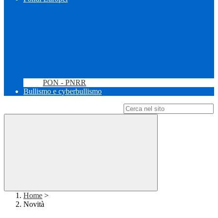
PON - PNRR
Bullismo e cyberbullismo
Campo di ricerca per le pagine del sito
Home
>
Novità