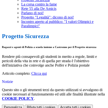
La corsa contro la fame
Rete 55 alla De Amicis
Parlano di noi!
Progetto "Legalità": dicono di noi!
Incontro aperto al pubblico: "I valori Olimpici e
Paralimpici"
Progetto Sicurezza
Ragazzi e agenti di Polizia a scuola insieme a Castronno per il Progetto sicurezza
Rendere più consapevoli gli studenti in merito a regole, limiti e
pericoli della vita in rete e di quella per strada è l'obiettivo
dell'iniziativa che coinvolge anche Polfer e Polizia postale
Articolo completo:
Clicca qui
Notizie
Questo sito o gli strumenti terzi da questo utilizzati si avvalgono di
cookie necessari al funzionamento ed utili alle finalità illustrate nella
COOKIE POLICY
.
Personalizza
Rifiuta tutti
i cookies
Accetta tutti
i cookies