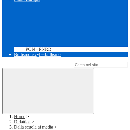
PON - PNRR
Bullismo e cyberbullismo
Campo di ricerca per le pagine del sito
Home
>
Didattica
>
Dalla scuola ai media
>