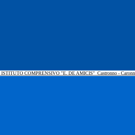
ISTITUTO COMPRENSIVO "E. DE AMICIS"
Castronno - Caron