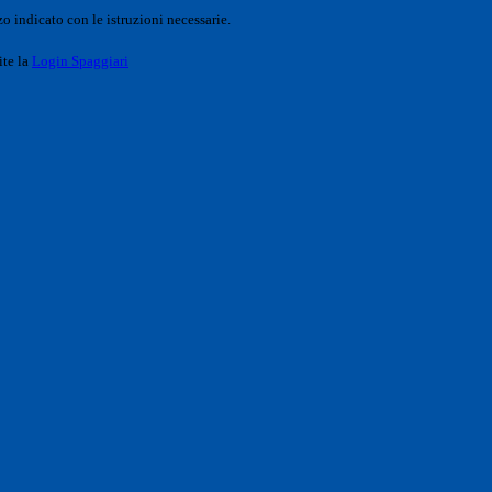
o indicato con le istruzioni necessarie.
ite la
Login Spaggiari