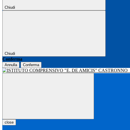
Chiudi
Chiudi
Conferma
Annulla
Conferma
close