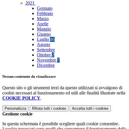
2021
Gennaio
Febbraio
Marzo
Aprile
Maggio
Giugno
Luglio
46
Agosto
Settembre
Ottobre
2
Novembre
7
Dicembre
Nessun contenuto da visualizzare
Questo sito o gli strumenti terzi da questo utilizzati si avvalgono di
cookie necessari al funzionamento ed utili alle finalità illustrate nella
COOKIE POLICY
.
Personalizza
Rifiuta tutti
i cookies
Accetta tutti
i cookies
Gestione cookie
In questa schermata è possibile scegliere quali cookie consentire.
I cookie necessari sono quelli che consentono il funzionamento della