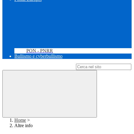
PON - PNRR
Bullismo e cyberbullismo
Campo di ricerca per le pagine del sito
Home
>
Altre info