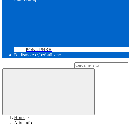
PON - PNRR
Bullismo e cyberbullismo
Campo di ricerca per le pagine del sito
Home
>
Altre info