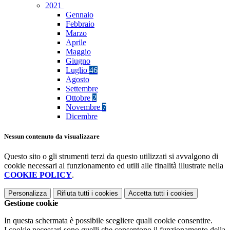
2021
Gennaio
Febbraio
Marzo
Aprile
Maggio
Giugno
Luglio
46
Agosto
Settembre
Ottobre
2
Novembre
7
Dicembre
Nessun contenuto da visualizzare
Questo sito o gli strumenti terzi da questo utilizzati si avvalgono di
cookie necessari al funzionamento ed utili alle finalità illustrate nella
COOKIE POLICY
.
Personalizza
Rifiuta tutti
i cookies
Accetta tutti
i cookies
Gestione cookie
In questa schermata è possibile scegliere quali cookie consentire.
I cookie necessari sono quelli che consentono il funzionamento della