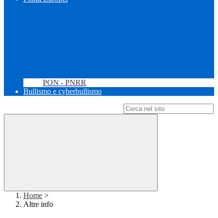
PON - PNRR
Bullismo e cyberbullismo
Campo di ricerca per le pagine del sito
Home
>
Altre info