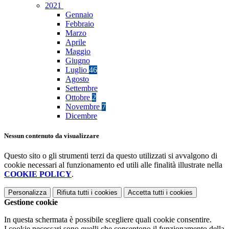
2021
Gennaio
Febbraio
Marzo
Aprile
Maggio
Giugno
Luglio
46
Agosto
Settembre
Ottobre
2
Novembre
7
Dicembre
Nessun contenuto da visualizzare
Questo sito o gli strumenti terzi da questo utilizzati si avvalgono di
cookie necessari al funzionamento ed utili alle finalità illustrate nella
COOKIE POLICY
.
Personalizza
Rifiuta tutti
i cookies
Accetta tutti
i cookies
Gestione cookie
In questa schermata è possibile scegliere quali cookie consentire.
I cookie necessari sono quelli che consentono il funzionamento della