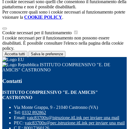
I cookie necessari sono quelli che consentono il funzionamento della
piattaforma e non è possibile disabilitarli.
Per conoscere quali sono i cookie necessari al funzionamento potete
visionare la
COOKIE POLICY
.
Cookie necessari per il funzionamento
I cookie necessari per il funzionamento non possono essere
disabilitati. È possibile consultare l'elenco nella pagina della cookie
policy.
Accetta tutti
Salva le preferenze
ISTITUTO COMPRENSIVO "E. DE
AMICIS" CASTRONNO
Contatti
ISTITUTO COMPRENSIVO "E. DE AMICIS"
CASTRONNO
Via Monte Grappa, 9 - 21040 Castronno (VA)
Tel:
0332 892862
Email:
vaic83700x@istruzione.it
Link per inviare una mail
PEC:
vaic83700x@pec.istruzione.it
Link per inviare una mail
C.F.: 80017360126