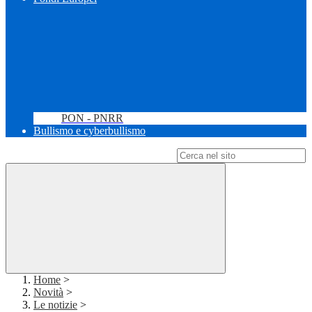
PON - PNRR
Bullismo e cyberbullismo
Campo di ricerca per le pagine del sito
Home
>
Novità
>
Le notizie
>