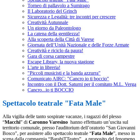
Torneo di pallavolo a Sumirago
Il Laboratorio del Grinch
Sicurezza e Legalità: tre incontri per crescere
Creatività Autunnale
Un giorno da Paleontologo
La catena della gentilezza!
Alla scoperta della Città di Varese
Giornata dell’Unità Nazionale e delle Forze Armate
Creatività e riciclo da paura!
Gara di corsa campestre
Escape Library, la nuova stagione
L'arte in libreria!
"Piccoli musicisti e la banda azzurra"
Comunicato AIRC: "Cancro io ti boccio"
Incontro con il Dott. Saturni per il comitato M.L. Verga
Cancro...io ti BOCCIO
Spettacolo teatrale "Fata Male"
Alla vigilia delle tanto sospirate vacanze, i ragazzi del plesso
“
Macchi
” di
Caronno Varesino
hanno effettuato un’uscita sul
territorio comunale, presso l'auditorium dell’oratorio "San Giovanni
Bosco", per assistere allo spettacolo teatrale “
Fata Male
”, messo in
scena dalla compagnia “BarabiTTeatro”,
a proposito del fenomeno