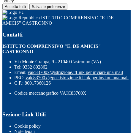
policy.
Accetta tutti
Salva le preferenze
ISTITUTO COMPRENSIVO "E. DE
AMICIS" CASTRONNO
Contatti
ISTITUTO COMPRENSIVO "E. DE AMICIS"
CASTRONNO
Via Monte Grappa, 9 - 21040 Castronno (VA)
Tel:
0332 892862
Email:
vaic83700x@istruzione.it
Link per inviare una mail
PEC:
vaic83700x@pec.istruzione.it
Link per inviare una mail
C.F.: 80017360126
Codice meccanografico VAIC83700X
Sezione Link Utili
Cookie policy
Note legali