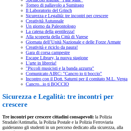
Torneo di pallavolo a Sumirago
Il Laboratorio del Grinch
Sicurezza e Legalità: tre incontri per crescere
Creatività Autunnale
Un giorno da Paleontologo
La catena della gentilezza!
Alla scoperta della Città di Varese
Giornata dell’Unità Nazionale e delle Forze Armate
Creatività e riciclo da paura!
Gara di corsa campestre
Escape Library, la nuova stagione
L'arte in libreria!
"Piccoli musicisti e la banda azzurra"
Comunicato AIRC: "Cancro io ti boccio"
Incontro con il Dott. Saturni per il comitato M.L. Verga
Cancro...io ti BOCCIO
Sicurezza e Legalità: tre incontri per
crescere
Tre incontri per crescere cittadini consapevoli:
la Polizia
Stradale/Antimafia, la Polizia Postale e la Polizia Ferroviaria
guideranno gli studenti in un percorso dedicato alla sicurezza, alla