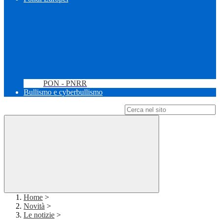
PON - PNRR
Bullismo e cyberbullismo
Campo di ricerca per le pagine del sito
Home
>
Novità
>
Le notizie
>