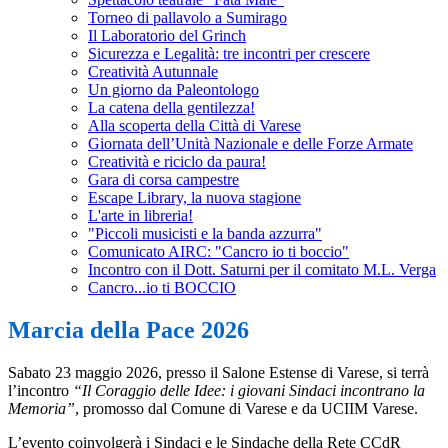
Torneo di pallavolo a Sumirago
Il Laboratorio del Grinch
Sicurezza e Legalità: tre incontri per crescere
Creatività Autunnale
Un giorno da Paleontologo
La catena della gentilezza!
Alla scoperta della Città di Varese
Giornata dell’Unità Nazionale e delle Forze Armate
Creatività e riciclo da paura!
Gara di corsa campestre
Escape Library, la nuova stagione
L'arte in libreria!
"Piccoli musicisti e la banda azzurra"
Comunicato AIRC: "Cancro io ti boccio"
Incontro con il Dott. Saturni per il comitato M.L. Verga
Cancro...io ti BOCCIO
Marcia della Pace 2026
Sabato 23 maggio 2026, presso il Salone Estense di
Varese
, si terrà
l’incontro
“Il Coraggio delle Idee: i giovani Sindaci incontrano la
Memoria”
, promosso dal Comune di Varese e da
UCIIM Varese
.
L’evento coinvolgerà i Sindaci e le Sindache della Rete CCdR