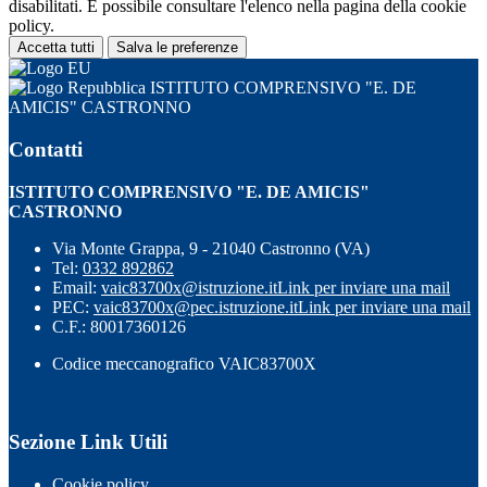
disabilitati. È possibile consultare l'elenco nella pagina della cookie
policy.
Accetta tutti
Salva le preferenze
ISTITUTO COMPRENSIVO "E. DE
AMICIS" CASTRONNO
Contatti
ISTITUTO COMPRENSIVO "E. DE AMICIS"
CASTRONNO
Via Monte Grappa, 9 - 21040 Castronno (VA)
Tel:
0332 892862
Email:
vaic83700x@istruzione.it
Link per inviare una mail
PEC:
vaic83700x@pec.istruzione.it
Link per inviare una mail
C.F.: 80017360126
Codice meccanografico VAIC83700X
Sezione Link Utili
Cookie policy