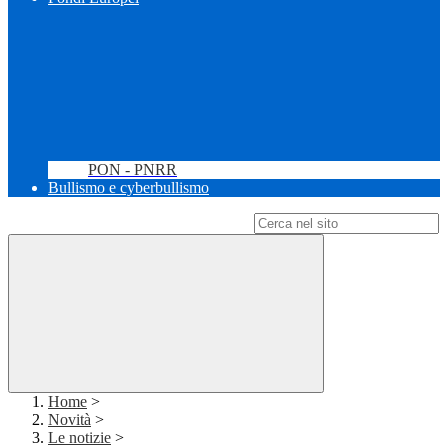
PON - PNRR
Bullismo e cyberbullismo
Campo di ricerca per le pagine del sito
Home
>
Novità
>
Le notizie
>