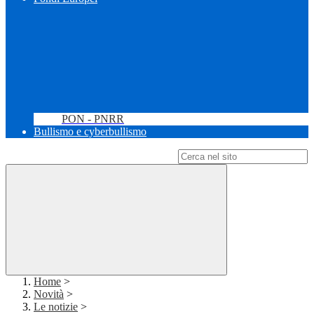
PON - PNRR
Bullismo e cyberbullismo
Campo di ricerca per le pagine del sito
Home
>
Novità
>
Le notizie
>