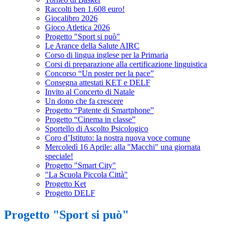
Raccolti ben 1.608 euro!
Giocalibro 2026
Gioco Atletica 2026
Progetto "Sport si può"
Le Arance della Salute AIRC
Corso di lingua inglese per la Primaria
Corsi di preparazione alla certificazione linguistica
Concorso “Un poster per la pace”
Consegna attestati KET e DELF
Invito al Concerto di Natale
Un dono che fa crescere
Progetto “Patente di Smartphone”
Progetto “Cinema in classe”
Sportello di Ascolto Psicologico
Coro d’Istituto: la nostra nuova voce comune
Mercoledì 16 Aprile: alla "Macchi" una giornata
speciale!
Progetto "Smart City"
"La Scuola Piccola Città"
Progetto Ket
Progetto DELF
Progetto "Sport si può"