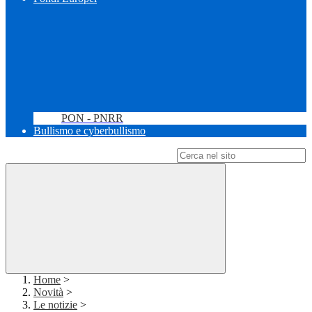
PON - PNRR
Bullismo e cyberbullismo
Campo di ricerca per le pagine del sito
Home
>
Novità
>
Le notizie
>