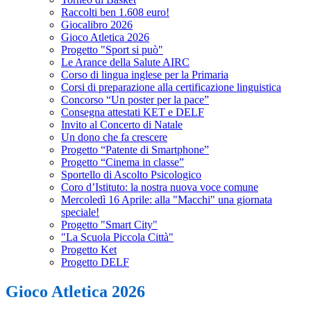
Raccolti ben 1.608 euro!
Giocalibro 2026
Gioco Atletica 2026
Progetto "Sport si può"
Le Arance della Salute AIRC
Corso di lingua inglese per la Primaria
Corsi di preparazione alla certificazione linguistica
Concorso “Un poster per la pace”
Consegna attestati KET e DELF
Invito al Concerto di Natale
Un dono che fa crescere
Progetto “Patente di Smartphone”
Progetto “Cinema in classe”
Sportello di Ascolto Psicologico
Coro d’Istituto: la nostra nuova voce comune
Mercoledì 16 Aprile: alla "Macchi" una giornata
speciale!
Progetto "Smart City"
"La Scuola Piccola Città"
Progetto Ket
Progetto DELF
Gioco Atletica 2026