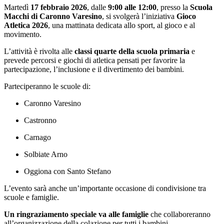
Martedì
17 febbraio 2026
, dalle
9:00 alle 12:00
, presso la
Scuola
Macchi di Caronno Varesino
, si svolgerà l’iniziativa
Gioco
Atletica 2026
, una mattinata dedicata allo sport, al gioco e al
movimento.
L’attività è rivolta alle
classi quarte della scuola primaria
e
prevede percorsi e giochi di atletica pensati per favorire la
partecipazione, l’inclusione e il divertimento dei bambini.
Parteciperanno le scuole di:
Caronno Varesino
Castronno
Carnago
Solbiate Arno
Oggiona con Santo Stefano
L’evento sarà anche un’importante occasione di condivisione tra
scuole e famiglie.
Un ringraziamento speciale va alle famiglie
che collaboreranno
all’organizzazione della colazione per tutti i bambini.