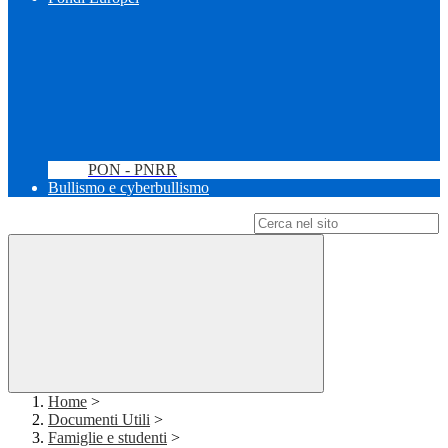
PON - PNRR
Bullismo e cyberbullismo
Campo di ricerca per le pagine del sito
Home
>
Documenti Utili
>
Famiglie e studenti
>