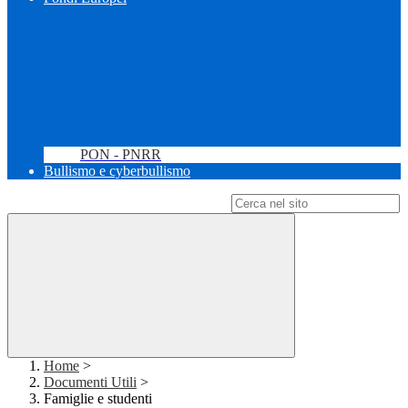
PON - PNRR
Bullismo e cyberbullismo
Campo di ricerca per le pagine del sito
Home
>
Documenti Utili
>
Famiglie e studenti