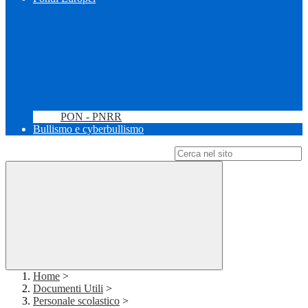
PON - PNRR
Bullismo e cyberbullismo
Campo di ricerca per le pagine del sito
Home
>
Documenti Utili
>
Personale scolastico
>