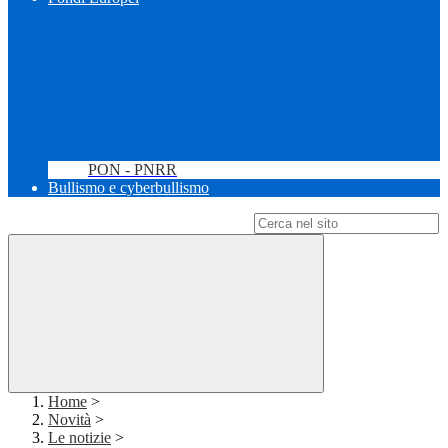
PON - PNRR
Bullismo e cyberbullismo
Campo di ricerca per le pagine del sito
Home
>
Novità
>
Le notizie
>