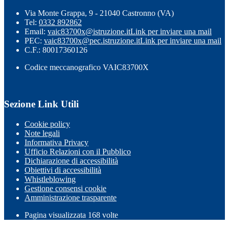
Via Monte Grappa, 9 - 21040 Castronno (VA)
Tel:
0332 892862
Email:
vaic83700x@istruzione.it
Link per inviare una mail
PEC:
vaic83700x@pec.istruzione.it
Link per inviare una mail
C.F.: 80017360126
Codice meccanografico VAIC83700X
Sezione Link Utili
Cookie policy
Note legali
Informativa Privacy
Ufficio Relazioni con il Pubblico
Dichiarazione di accessibilità
Obiettivi di accessibilità
Whistleblowing
Gestione consensi cookie
Amministrazione trasparente
Pagina visualizzata
168
volte