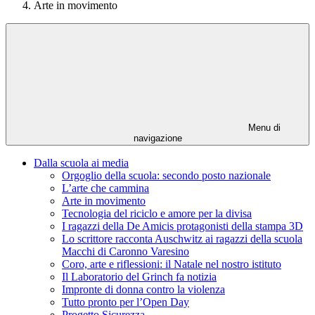
Arte in movimento
Menu di
navigazione
Dalla scuola ai media
Orgoglio della scuola: secondo posto nazionale
L’arte che cammina
Arte in movimento
Tecnologia del riciclo e amore per la divisa
I ragazzi della De Amicis protagonisti della stampa 3D
Lo scrittore racconta Auschwitz ai ragazzi della scuola
Macchi di Caronno Varesino
Coro, arte e riflessioni: il Natale nel nostro istituto
Il Laboratorio del Grinch fa notizia
Impronte di donna contro la violenza
Tutto pronto per l’Open Day
Progetto Sicurezza