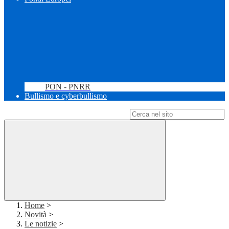
PON - PNRR
Bullismo e cyberbullismo
Campo di ricerca per le pagine del sito
Home
>
Novità
>
Le notizie
>