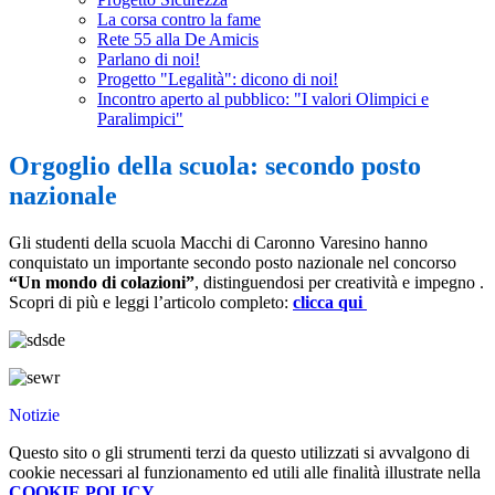
La corsa contro la fame
Rete 55 alla De Amicis
Parlano di noi!
Progetto "Legalità": dicono di noi!
Incontro aperto al pubblico: "I valori Olimpici e
Paralimpici"
Orgoglio della scuola: secondo posto
nazionale
Gli studenti della scuola Macchi di Caronno Varesino hanno
conquistato un importante secondo posto nazionale nel concorso
“Un mondo di colazioni”
, distinguendosi per creatività e impegno
.
Scopri di più e leggi l’articolo completo:
clicca qui
Notizie
Questo sito o gli strumenti terzi da questo utilizzati si avvalgono di
cookie necessari al funzionamento ed utili alle finalità illustrate nella
COOKIE POLICY
.