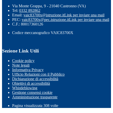
Via Monte Grappa, 9 - 21040 Castronno (VA)
Tel:
0332 892862
Email:
vaic83700x@istruzione.it
Link per inviare una mail
PEC:
vaic83700x@pec.istruzione.it
Link per inviare una mail
C.F.: 80017360126
Codice meccanografico VAIC83700X
Sezione Link Utili
Cookie policy
Note legali
Informativa Privacy
Ufficio Relazioni con il Pubblico
Dichiarazione di accessibilità
Obiettivi di accessibilità
Whistleblowing
Gestione consensi cookie
Amministrazione trasparente
Pagina visualizzata
308
volte