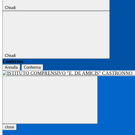
Chiudi
Chiudi
Conferma
Annulla
Conferma
close