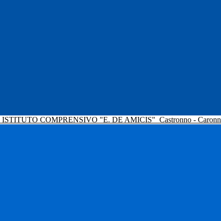
ISTITUTO COMPRENSIVO "E. DE AMICIS"
Castronno - Caron