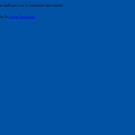
o indicato con le istruzioni necessarie.
ite la
Login Spaggiari