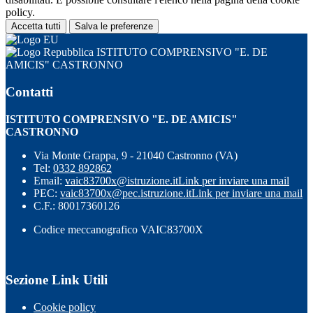
policy.
Accetta tutti
Salva le preferenze
ISTITUTO COMPRENSIVO "E. DE
AMICIS" CASTRONNO
Contatti
ISTITUTO COMPRENSIVO "E. DE AMICIS"
CASTRONNO
Via Monte Grappa, 9 - 21040 Castronno (VA)
Tel:
0332 892862
Email:
vaic83700x@istruzione.it
Link per inviare una mail
PEC:
vaic83700x@pec.istruzione.it
Link per inviare una mail
C.F.: 80017360126
Codice meccanografico VAIC83700X
Sezione Link Utili
Cookie policy