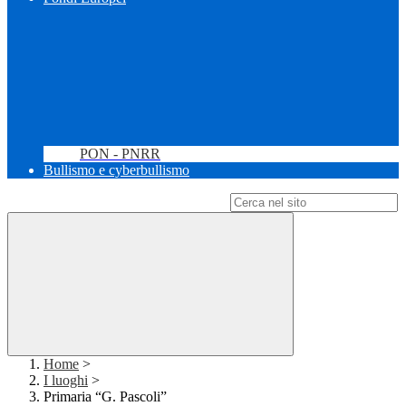
PON - PNRR
Bullismo e cyberbullismo
Campo di ricerca per le pagine del sito
Home
>
I luoghi
>
Primaria “G. Pascoli”