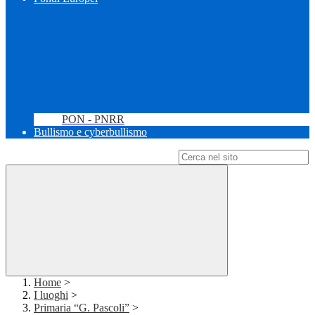
PON - PNRR
Bullismo e cyberbullismo
Campo di ricerca per le pagine del sito
Home
>
I luoghi
>
Primaria “G. Pascoli”
>