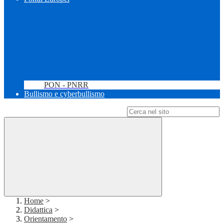
PON - PNRR
Bullismo e cyberbullismo
Campo di ricerca per le pagine del sito
Home
>
Didattica
>
Orientamento
>