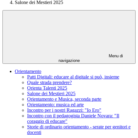
Salone dei Mestieri 2025
Menu di
navigazione
Orientamento
Patti Digitali: educare al digitale si può, insieme
Quale strada prendere?
Orienta Talenti 2025
Salone dei Mestieri 2025
Orientamento e Musica, seconda parte
Orientamento: musica ed arte
Incontro per i nostri Ragazzi: "Io Ero"
Incontro con il pedagogista Daniele Novara: "Il
coraggio di educare"
Storie di ordinario orientamento - serate per genitori e
docenti