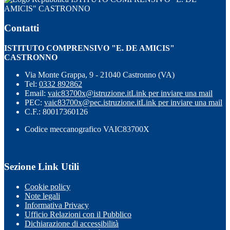
AMICIS" CASTRONNO
Contatti
ISTITUTO COMPRENSIVO "E. DE AMICIS"
CASTRONNO
Via Monte Grappa, 9 - 21040 Castronno (VA)
Tel:
0332 892862
Email:
vaic83700x@istruzione.it
Link per inviare una mail
PEC:
vaic83700x@pec.istruzione.it
Link per inviare una mail
C.F.: 80017360126
Codice meccanografico VAIC83700X
Sezione Link Utili
Cookie policy
Note legali
Informativa Privacy
Ufficio Relazioni con il Pubblico
Dichiarazione di accessibilità