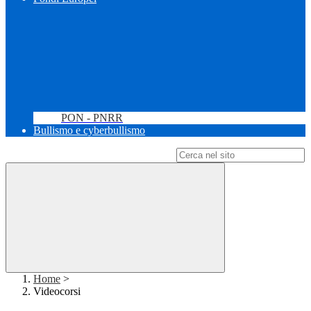
PON - PNRR
Bullismo e cyberbullismo
Campo di ricerca per le pagine del sito
Home
>
Videocorsi