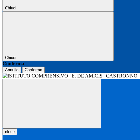
Chiudi
Chiudi
Conferma
Annulla
Conferma
close