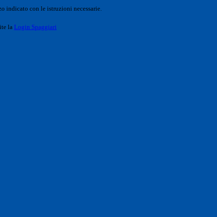
o indicato con le istruzioni necessarie.
ite la
Login Spaggiari