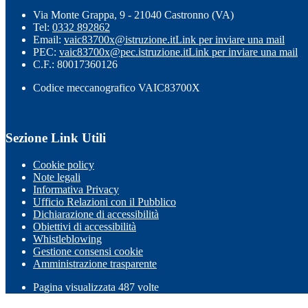
Via Monte Grappa, 9 - 21040 Castronno (VA)
Tel:
0332 892862
Email:
vaic83700x@istruzione.it
Link per inviare una mail
PEC:
vaic83700x@pec.istruzione.it
Link per inviare una mail
C.F.: 80017360126
Codice meccanografico VAIC83700X
Sezione Link Utili
Cookie policy
Note legali
Informativa Privacy
Ufficio Relazioni con il Pubblico
Dichiarazione di accessibilità
Obiettivi di accessibilità
Whistleblowing
Gestione consensi cookie
Amministrazione trasparente
Pagina visualizzata
487
volte