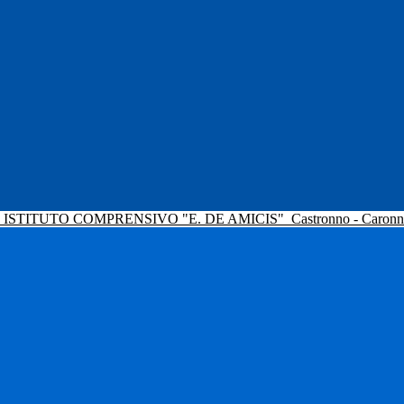
ISTITUTO COMPRENSIVO "E. DE AMICIS"
Castronno - Caron