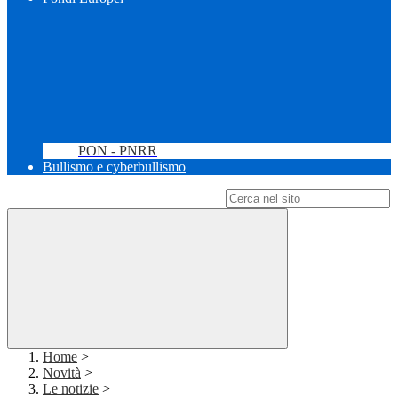
PON - PNRR
Bullismo e cyberbullismo
Campo di ricerca per le pagine del sito
Home
>
Novità
>
Le notizie
>