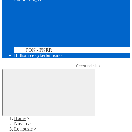
PON - PNRR
Bullismo e cyberbullismo
Campo di ricerca per le pagine del sito
Home
>
Novità
>
Le notizie
>