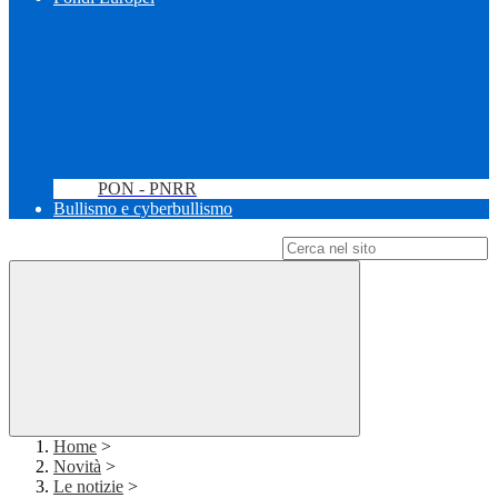
PON - PNRR
Bullismo e cyberbullismo
Campo di ricerca per le pagine del sito
Home
>
Novità
>
Le notizie
>