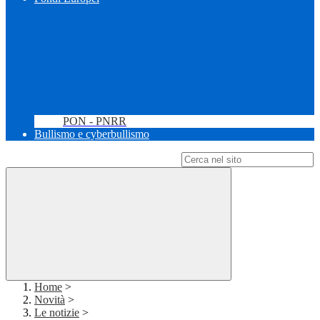
PON - PNRR
Bullismo e cyberbullismo
Campo di ricerca per le pagine del sito
Home
>
Novità
>
Le notizie
>