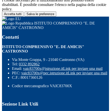
I cookie necessari per il funzionamento non possono essere
disabilitati. È possibile consultare l'elenco nella pagina della cookie
policy.
Accetta tutti
Salva le preferenze
ISTITUTO COMPRENSIVO "E. DE
AMICIS" CASTRONNO
Contatti
ISTITUTO COMPRENSIVO "E. DE AMICIS"
CASTRONNO
Via Monte Grappa, 9 - 21040 Castronno (VA)
Tel:
0332 892862
Email:
vaic83700x@istruzione.it
Link per inviare una mail
PEC:
vaic83700x@pec.istruzione.it
Link per inviare una mail
C.F.: 80017360126
Codice meccanografico VAIC83700X
Sezione Link Utili