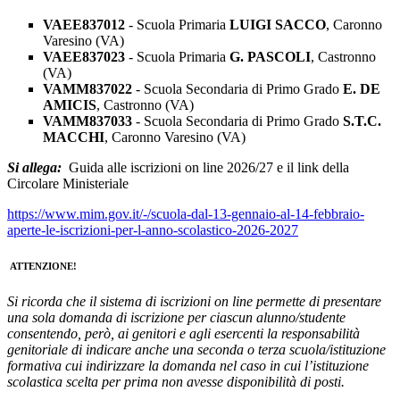
VAEE837012
- Scuola Primaria
LUIGI SACCO
, Caronno
Varesino (VA)
VAEE837023
- Scuola Primaria
G. PASCOLI
, Castronno
(VA)
VAMM837022
- Scuola Secondaria di Primo Grado
E. DE
AMICIS
, Castronno (VA)
VAMM837033
- Scuola Secondaria di Primo Grado
S.T.C.
MACCHI
, Caronno Varesino (VA)
Si allega:
Guida alle iscrizioni on line 2026/27 e il link della
Circolare Ministeriale
https://www.mim.gov.it/-/scuola-dal-13-gennaio-al-14-febbraio-
aperte-le-iscrizioni-per-l-anno-scolastico-2026-2027
ATTENZIONE!
Si ricorda che il sistema di iscrizioni on line permette di presentare
una sola domanda di iscrizione per ciascun alunno/studente
consentendo, però, ai genitori e agli esercenti la responsabilità
genitoriale di indicare anche una seconda o terza scuola/istituzione
formativa cui indirizzare la domanda nel caso in cui l’istituzione
scolastica scelta per prima non avesse disponibilità di posti.