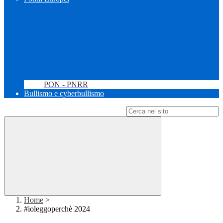
PON - PNRR
Bullismo e cyberbullismo
Campo di ricerca per le pagine del sito
Home
>
#ioleggoperchè 2024