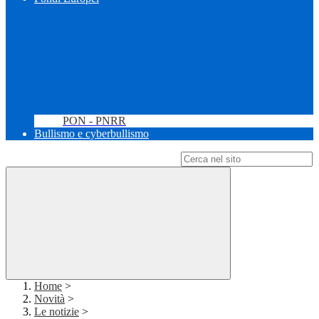
PON - PNRR
Bullismo e cyberbullismo
Campo di ricerca per le pagine del sito
Home
>
Novità
>
Le notizie
>