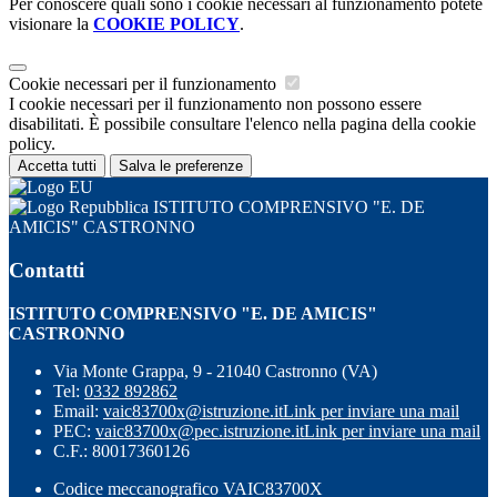
Per conoscere quali sono i cookie necessari al funzionamento potete
visionare la
COOKIE POLICY
.
Cookie necessari per il funzionamento
I cookie necessari per il funzionamento non possono essere
disabilitati. È possibile consultare l'elenco nella pagina della cookie
policy.
Accetta tutti
Salva le preferenze
ISTITUTO COMPRENSIVO "E. DE
AMICIS" CASTRONNO
Contatti
ISTITUTO COMPRENSIVO "E. DE AMICIS"
CASTRONNO
Via Monte Grappa, 9 - 21040 Castronno (VA)
Tel:
0332 892862
Email:
vaic83700x@istruzione.it
Link per inviare una mail
PEC:
vaic83700x@pec.istruzione.it
Link per inviare una mail
C.F.: 80017360126
Codice meccanografico VAIC83700X