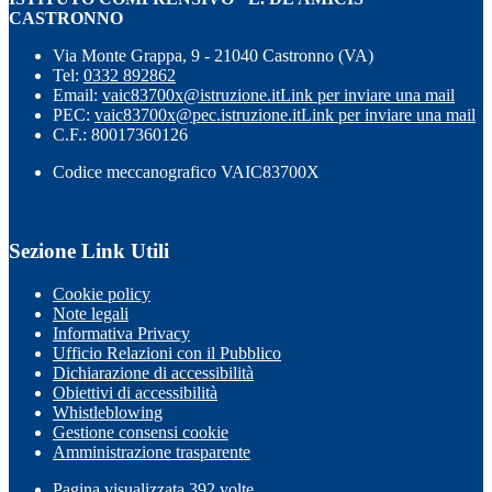
CASTRONNO
Via Monte Grappa, 9 - 21040 Castronno (VA)
Tel:
0332 892862
Email:
vaic83700x@istruzione.it
Link per inviare una mail
PEC:
vaic83700x@pec.istruzione.it
Link per inviare una mail
C.F.: 80017360126
Codice meccanografico VAIC83700X
Sezione Link Utili
Cookie policy
Note legali
Informativa Privacy
Ufficio Relazioni con il Pubblico
Dichiarazione di accessibilità
Obiettivi di accessibilità
Whistleblowing
Gestione consensi cookie
Amministrazione trasparente
Pagina visualizzata
392
volte