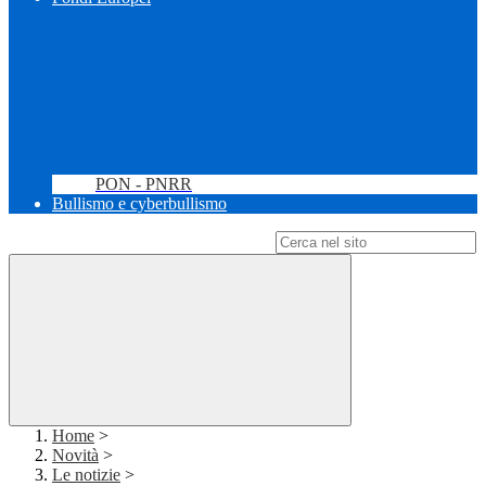
PON - PNRR
Bullismo e cyberbullismo
Campo di ricerca per le pagine del sito
Home
>
Novità
>
Le notizie
>