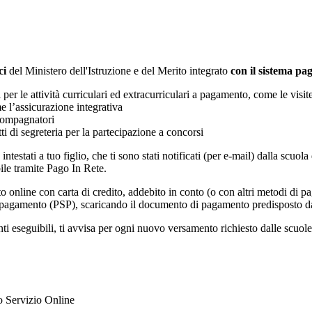
ci
del Ministero dell'Istruzione e del Merito integrato
con il sistema p
i per le attività curriculari ed extracurriculari a pagamento, come le visit
e l’assicurazione integrativa
ccompagnatori
tti di segreteria per la partecipazione a concorsi
intestati a tuo figlio, che ti sono stati notificati (per e-mail) dalla scuo
ile tramite Pago In Rete.
online con carta di credito, addebito in conto (o con altri metodi di p
vizi di pagamento (PSP), scaricando il documento di pagamento predisposto
eseguibili, ti avvisa per ogni nuovo versamento richiesto dalle scuole, ti 
ato Servizio Online