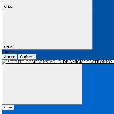
Chiudi
Chiudi
Conferma
Annulla
Conferma
close