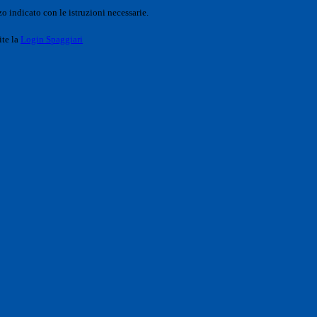
o indicato con le istruzioni necessarie.
ite la
Login Spaggiari