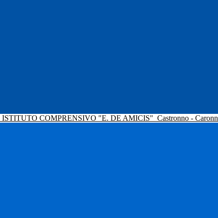
ISTITUTO COMPRENSIVO "E. DE AMICIS"
Castronno - Caron